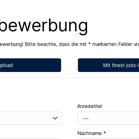
ivbewerbung
Bewerbung! Bitte beachte, dass die mit
*
markierten Felder un
pload
Mit finest jobs
Anredetitel
---
Nachname
*