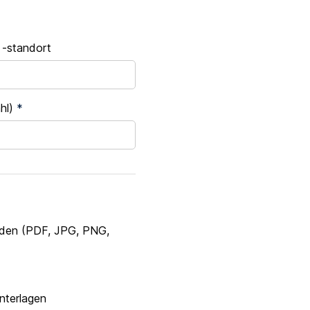
 -standort
ahl)
*
aden (PDF, JPG, PNG,
nterlagen